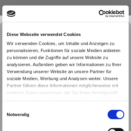
Diese Webseite verwendet Cookies
Wir verwenden Cookies, um Inhalte und Anzeigen zu
personalisieren, Funktionen für soziale Medien anbieten
zu können und die Zugriffe auf unsere Website zu
analysieren. Außerdem geben wir Informationen zu Ihrer
Herzlich willkommen!
Verwendung unserer Website an unsere Partner für
soziale Medien, Werbung und Analysen weiter. Unsere
Partner führen diese Informationen möglicherweise mit
auf den Internetseiten von TK interactive
weiteren Daten zusammen, die Sie ihnen bereitgestellt
haben oder die sie im Rahmen Ihrer Nutzung der Dienste
gesammelt haben.
Einwilligungsauswahl
Hier finden Sie uns
Notwendig
TKinteractive