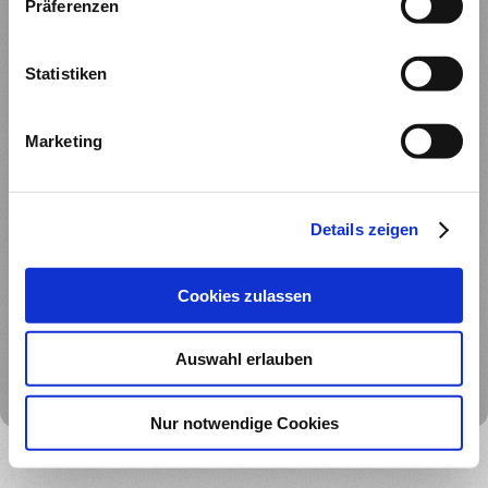
Präferenzen
Timo Kiebel
Seerosenstr. 14
Statistiken
72669 Unterensingen
Kontakt
Marketing
Rufen Sie einfach an unter
+49 7022 303090
Details zeigen
oder nutzen Sie unser Kontaktformular.
Cookies zulassen
Auswahl erlauben
Druckversion
|
Sitemap
Login
© 2025 TKinteractive
Webansicht
Nur notwendige Cookies